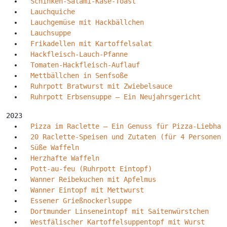
Schinken-Salami-Käse-Toast
Lauchquiche
Lauchgemüse mit Hackbällchen
Lauchsuppe
Frikadellen mit Kartoffelsalat
Hackfleisch-Lauch-Pfanne
Tomaten-Hackfleisch-Auflauf
Mettbällchen in Senfsoße
Ruhrpott Bratwurst mit Zwiebelsauce
Ruhrpott Erbsensuppe – Ein Neujahrsgericht
2023
Pizza im Raclette – Ein Genuss für Pizza-Liebhab
20 Raclette-Speisen und Zutaten (für 4 Personen)
Süße Waffeln
Herzhafte Waffeln
Pott-au-feu (Ruhrpott Eintopf)
Wanner Reibekuchen mit Apfelmus
Wanner Eintopf mit Mettwurst
Essener Grießnockerlsuppe
Dortmunder Linseneintopf mit Saitenwürstchen
Westfälischer Kartoffelsuppentopf mit Wurst