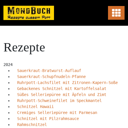
Skip
to
content
Rezepte
2024
Sauerkraut-Bratwurst-Auflauf
Sauerkraut-Schupfnudeln-Pfanne
Ruhrpott-Lachsfilet mit Zitronen-Kapern-Soße
Gebackenes Schnitzel mit Kartoffelsalat
Süßes Selleriepüree mit Äpfeln und Zimt
Ruhrpott-Schweinefilet im Speckmantel
Schnitzel Hawaii
Cremiges Selleriepüree mit Parmesan
Schnitzel mit Pilzrahmsauce
Rahmschnitzel