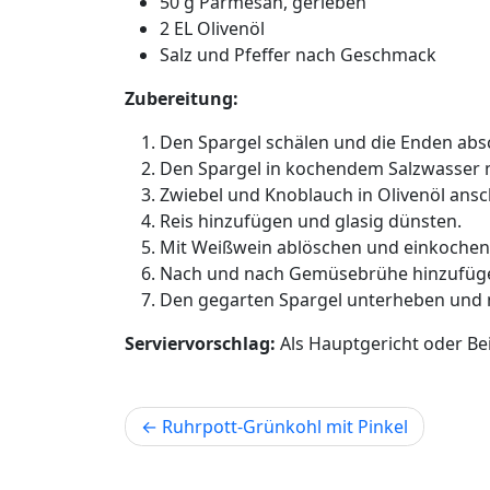
50 g Parmesan, gerieben
2 EL Olivenöl
Salz und Pfeffer nach Geschmack
Zubereitung:
Den Spargel schälen und die Enden abs
Den Spargel in kochendem Salzwasser mi
Zwiebel und Knoblauch in Olivenöl ansc
Reis hinzufügen und glasig dünsten.
Mit Weißwein ablöschen und einkochen 
Nach und nach Gemüsebrühe hinzufügen,
Den gegarten Spargel unterheben und 
Serviervorschlag:
Als Hauptgericht oder Bei
Beitragsnavigation
Ruhrpott-Grünkohl mit Pinkel