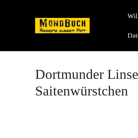
Skip
to
Wi
content
Dat
Dortmunder Linse
Saitenwürstchen