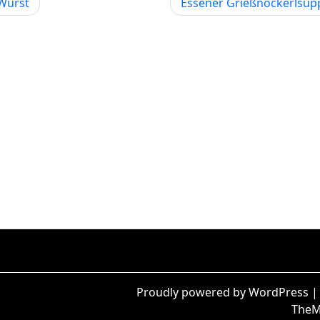
 Wurst
Essener Grießnockerlsup
Proudly powered by WordPress
TheM